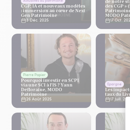
de notre s
Actualités du patrimoine
CGP, IA et nouveaux modèles
des CGP » 
: immersion au cœur de Next
Patrimoine
Gen Patrimoine
MODO Patr
3 Déc. 2025
17 Oct. 20
Pierre Papier
Pourquoi investir en SCPI
via une SCI à l’IS ? Yann
Epargne
Defloraine, MODO
Les impacts
Patrimoine
taux du Liv
26 Août 2025
17 Juill. 20