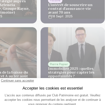
tratégie auprès
Fiscalité
(Selencia
L’intérêt de souscrire un
, Groupe Rayne,
contrat d’assurance-vie
imoine)
avant 70 ans
25
18 Sept. 2025
Pierre Papier
Immobilier 2025 : quelles
 de la baisse du
stratégies pour capter les
ret A au 1er août
opportunités ?
25
7 Mai 2025