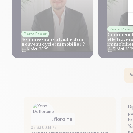
Pierre Papier
Comment P
Pierre Papier
Sommes-nous à l’aube d’un
elle travers
nouveau cycle immobilier ?
immobilièr
6 Mai 2025
5 Mai 202
V
Di
pa
Yann Defloraine
fi
Ya
06.33.00.14.76