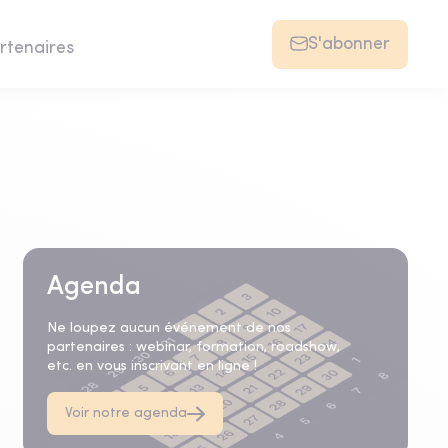
S'abonner
rtenaires
Agenda
Ne loupez aucun événement de nos
partenaires : webinar, formation, roadshow,
etc. en vous inscrivant en ligne !
Voir notre agenda