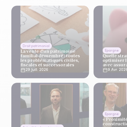
Droit patrimonial
La vente d'un patrimoine
Epargne
familial démembré : toutes
Quelle str
les problématiques civiles,
optimiser 
fiscales et successorales
avec assura
29 Juill. 2026
9 Avr. 202
Epargne
« Proximité,
constructi