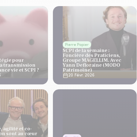
Pierre Papier
SCPI de la semaine :
Foncière des Praticiens,
atégie pour
Groupe MAGELLIM. Avec
la transmission
Yann Defloraine (MODO
nce vie et SCPI ?
Patrimoine)
6
20 Févr. 2026
 agilité et co-
on sont au cœur