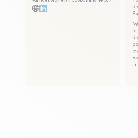
Pa
yanndefloraine@modopatrimoine.com
de
Pa
MO
ac
de
pa
me
no
co