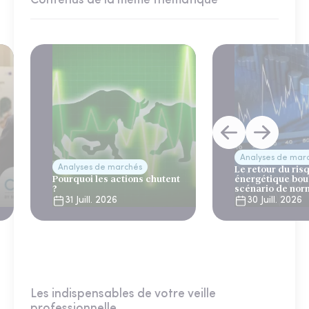
Contenus de la même thématique
Analyses de mar
Analyses de marchés
Le retour du ris
Pourquoi les actions chutent
énergétique bou
?
scénario de nor
31 Juill. 2026
30 Juill. 2026
Les indispensables de votre veille
professionnelle