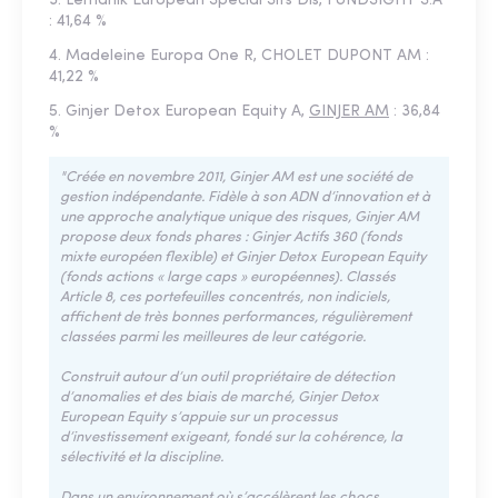
3. Lemanik European Special Sits Dis, FUNDSIGHT S.A
: 41,64 %
4. Madeleine Europa One R, CHOLET DUPONT AM :
41,22 %
5. Ginjer Detox European Equity A,
GINJER AM
: 36,84
%
"Créée en novembre 2011, Ginjer AM est une société de
gestion indépendante. Fidèle à son ADN d’innovation et à
une approche analytique unique des risques, Ginjer AM
propose deux fonds phares : Ginjer Actifs 360 (fonds
mixte européen flexible) et Ginjer Detox European Equity
(fonds actions « large caps » européennes). Classés
Article 8, ces portefeuilles concentrés, non indiciels,
affichent de très bonnes performances, régulièrement
classées parmi les meilleures de leur catégorie.
Construit autour d’un outil propriétaire de détection
d’anomalies et des biais de marché, Ginjer Detox
European Equity s’appuie sur un processus
d’investissement exigeant, fondé sur la cohérence, la
sélectivité et la discipline.
Dans un environnement où s’accélèrent les chocs