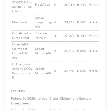
STOXX € Slct
BlackRock
6
36,48%
15,75%
★☆☆☆☆
70
Div 30 ETF DE
EUR D
Sanso
Maxima A
Longchamp
8
35,25%
12,39%
★★★★★
27
AM
Quality Value
Talence
8
33,90%
16,45%
★☆☆☆☆
40
Europe Mid
Patrival
LF Lux Infl Pt
Cb Impact
Crédit
9
33,81%
16,66%
★★★☆☆
32
Euro R EUR
Mutuel AM
Acc
La Française
Actions €CO2
Crédit
9
33,71%
16,64%
★★★☆☆
18
Responsable
Mutuel AM
R
Lire aussi :
Palmarès 2025 : le top 15 des Obligations Europe
Diversifiées