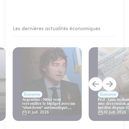
Les dernières actualités économiques
Économie
Économie
Argentine : Milei veut
Fed : taux incha
verrouiller le budget avec un
une dissension 
"shutdown" automatique,
inédite depuis 1
sous le regard bienveillant
31 Juill. 2026
30 Juill. 2026
du FMI