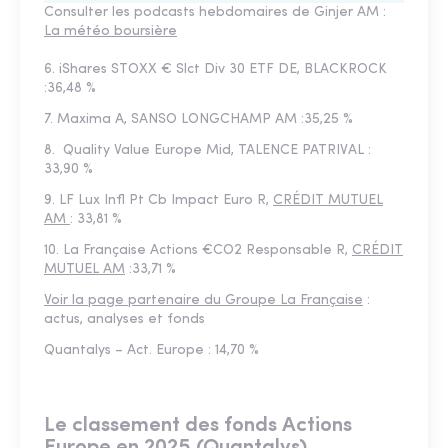
Consulter les podcasts hebdomaires de Ginjer AM :
La météo boursière
6. iShares STOXX € Slct Div 30 ETF DE, BLACKROCK
:36,48 %
7. Maxima A, SANSO LONGCHAMP AM :35,25 %
8. Quality Value Europe Mid, TALENCE PATRIVAL :
33,90 %
9. LF Lux Infl Pt Cb Impact Euro R,
CRÉDIT MUTUEL
AM
: 33,81 %
10. La Française Actions €CO2 Responsable R,
CRÉDIT
MUTUEL AM
:33,71 %
Voir la page partenaire du Groupe La Française
:
actus, analyses et fonds
Quantalys – Act. Europe : 14,70 %
Le classement des fonds Actions
Europe en 2025 (Quantalys)