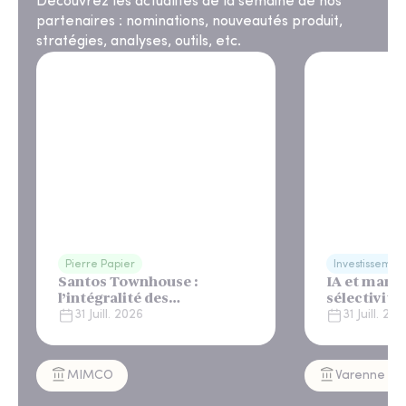
Découvrez les actualités de la semaine de nos
partenaires : nominations, nouveautés produit,
stratégies, analyses, outils, etc.
Pierre Papier
Investissemen
Santos Townhouse :
IA et march
l’intégralité des
sélectivité
appartements réservés à
31 Juill. 2026
31 Juill. 20
Lisbonne
MIMCO
Varenne Cap