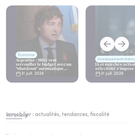
Économie
Investissements thém
Argentine : Milei veut
verrouiller le budget avec un
IA et marchés actions
"shutdown" automatique,
sélectivité s’impose
sous le regard bienveillant
31 Juill. 2026
31 Juill. 2026
du FMI
Immobilier : actualités, tendances, fiscalité
Voir plus