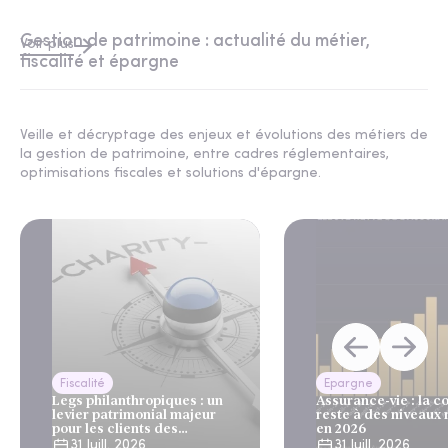
Gestion de patrimoine : actualité du métier,
Voir plus
fiscalité et épargne
Veille et décryptage des enjeux et évolutions des métiers de
la gestion de patrimoine, entre cadres réglementaires,
optimisations fiscales et solutions d'épargne.
Fiscalité
Epargne
Legs philanthropiques : un
Assurance-vie : la c
levier patrimonial majeur
reste à des niveaux
pour les clients des
en 2026
gestionnaires de patrimoine
31 Juill. 2026
31 Juill. 2026