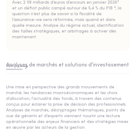
3
Avec
2 119 milliards d’euros d’encours en janvier 2026
4
et un
déficit public campé autour de 5,4 % du PIB
, la
question n’est plus de savoir si la fiscalité de
l’assurance-vie sera réformée, mais quand et dans
quelle mesure. Analyse du régime actuel, identification
des failles stratégiques, et arbitrages à activer dès
maintenant.
Analyses de marchés et solutions d'investissement
Voir plus
Une mise en perspective des grands mouvements de
marché, les tendances macroéconomiques et les choix
d’allocation, l'actualité des fonds, à travers des contenus
conçus pour éclairer la prise de décision des professionnels.
Analyses de marchés
, décryptages
thématiques
, points de
vue de gérants et d’experts viennent nourrir une lecture
opérationnelle des enjeux financiers et des stratégies mises
en œuvre par les acteurs de la gestion.