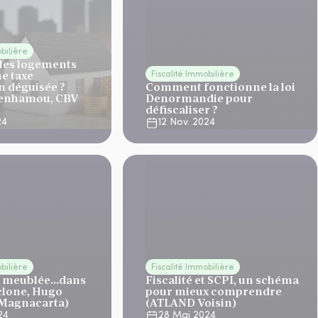
obilière
 les logements
ne taxe
Fiscalité Immobilière
n déguisée ?
Comment fonctionne la loi
Benhamou, CBV
Denormandie pour
défiscaliser ?
24
12 Nov. 2024
obilière
Fiscalité Immobilière
on meublée…dans
Fiscalité et SCPI, un schéma
yclone, Hugo
pour mieux comprendre
(Magnacarta)
(ATLAND Voisin)
024
28 Mai 2024