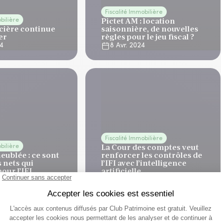
Fiscalité Immobilière
Pictet AM : location
obilière
ncière continue
saisonnière, de nouvelles
er
règles pour le jeu fiscal ?
24
8 Avr. 2024
Fiscalité Immobilière
La Cour des comptes veut
obilière
eublée : ce sont
renforcer les contrôles de
 nets qui
l’IFI avec l’intelligence
our l’IFI
artificielle
24
30 Janv. 2024