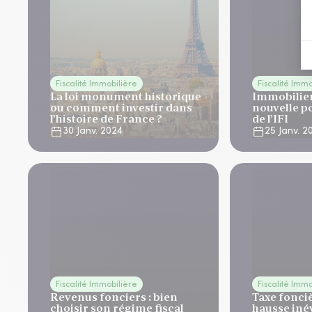
Fiscalité Immobilière
Fiscalité Imm
La loi monument historique
Immobilier
ou comment investir dans
nouvelle p
l’histoire de France ?
de l’IFI
30 Janv. 2024
25 Janv. 2
Fiscalité Immobilière
Fiscalité Imm
Revenus fonciers : bien
Taxe fonciè
choisir son régime fiscal
hausse iné