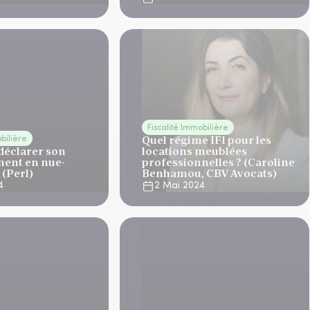
Fiscalité Immobilière
Quel régime IFI pour les
obilière
éclarer son
locations meublées
ment en nue-
professionnelles ? (Caroline
 (Perl)
Benhamou, CBV Avocats)
4
2 Mai 2024