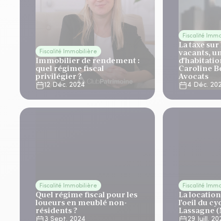
Fiscalité Imm
La taxe sur
vacants, u
Fiscalité Immobilière
Immobilier de rendement :
d’habitatio
quel régime fiscal
Caroline 
privilégier ?
Avocats
12 Déc. 2024
4 Déc. 20
Fiscalité Immobilière
Fiscalité Imm
Quel régime fiscal pour les
La locati
loueurs en meublé non-
l’oeil du c
résidents ?
Lassagne 
3 Sept. 2024
29 Juill. 2