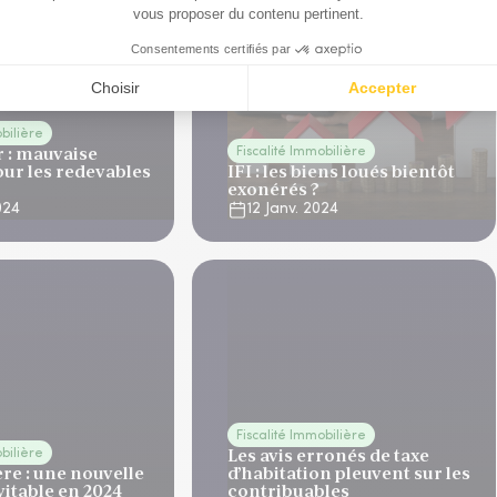
obilière
 : mauvaise
Fiscalité Immobilière
our les redevables
IFI : les biens loués bientôt
exonérés ?
024
12 Janv. 2024
Fiscalité Immobilière
Les avis erronés de taxe
obilière
re : une nouvelle
d’habitation pleuvent sur les
vitable en 2024
contribuables