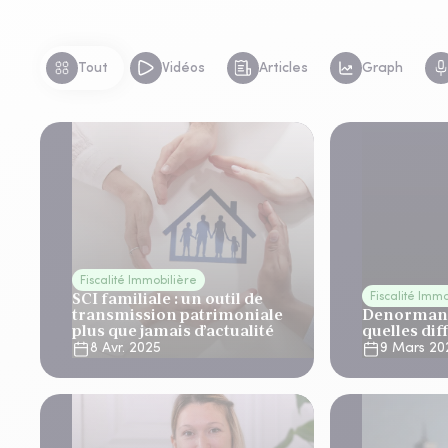
Tout
Vidéos
Articles
Graph
Fiscalité Immobilière
SCI familiale : un outil de
Fiscalité Imm
transmission patrimoniale
Denormandi
plus que jamais d’actualité
quelles dif
8 Avr. 2025
9 Mars 20