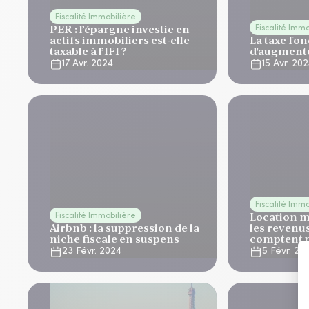
Fiscalité Immobilière
PER : l’épargne investie en
Fiscalité Imm
actifs immobiliers est-elle
La taxe fo
taxable à l’IFI ?
d'augment
17 Avr. 2024
15 Avr. 20
Fiscalité Imm
Location m
Fiscalité Immobilière
Airbnb : la suppression de la
les revenus
niche fiscale en suspens
comptent p
23 Févr. 2024
5 Févr. 20