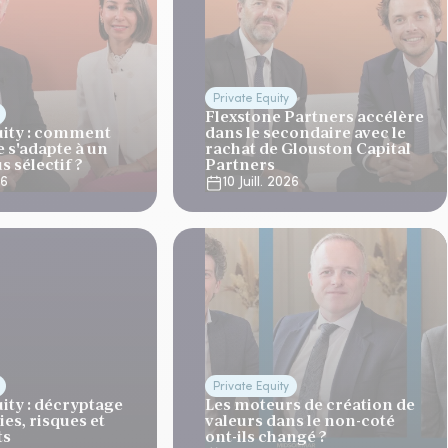
Private Equity
Flexstone Partners accélère
uity : comment
dans le secondaire avec le
 s'adapte à un
rachat de Glouston Capital
 sélectif ?
Partners
26
10 Juill. 2026
Private Equity
ity : décryptage
Les moteurs de création de
ies, risques et
valeurs dans le non-coté
ts
ont-ils changé ?