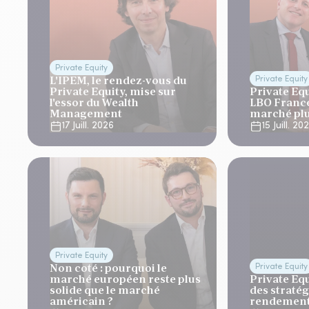
Private Equity
L'IPEM, le rendez-vous du
Private Equity
Private Equity, mise sur
Private Eq
l'essor du Wealth
LBO France
Management
marché plus
17 Juill. 2026
15 Juill. 20
Private Equity
Non coté : pourquoi le
Private Equity
marché européen reste plus
Private Equ
solide que le marché
des stratég
américain ?
rendemen