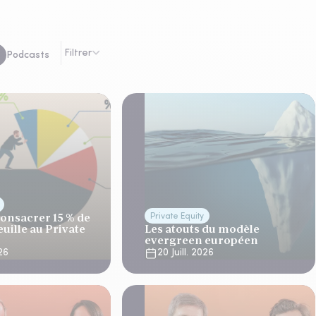
Filtrer
Podcasts
onsacrer 15 % de
Private Equity
uille au Private
Les atouts du modèle
evergreen européen
026
20 Juill. 2026