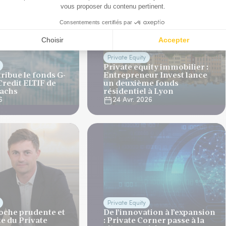
Private Equity
Private equity immobilier :
tribue le fonds G-
Entrepreneur Invest lance
redit ELTIF de
un deuxième fonds
achs
résidentiel à Lyon
6
24 Avr. 2026
Private Equity
oche prudente et
De l’innovation à l’expansion
te du Private
: Private Corner passe à la