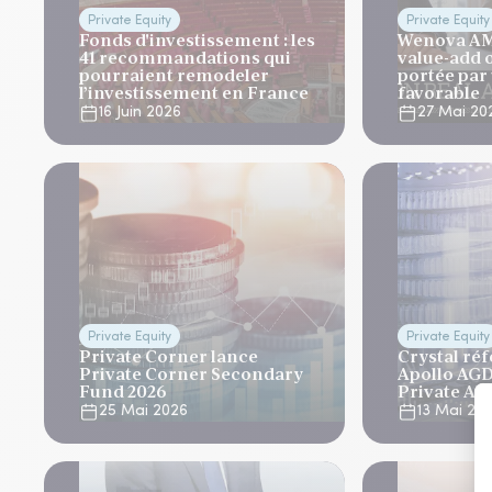
Private Equity
Private Equity
Fonds d'investissement : les
Wenova AM 
41 recommandations qui
value-add 
pourraient remodeler
portée par
l’investissement en France
favorable
16 Juin 2026
27 Mai 20
Private Equity
Private Equity
Private Corner lance
Crystal réf
Private Corner Secondary
Apollo AGD
Fund 2026
Private As
25 Mai 2026
13 Mai 20