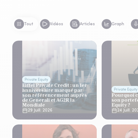
Tout
Vidéos
Articles
Graph
Private Equity
Eiffel Private Credit : un 1er
anniversaire marqué par
Private Equity
son référencement auprès
Pourquoi c
de Generali et AG2R la
son portefe
Mondiale
Equity ?
29 Juill. 2026
24 Juill. 2