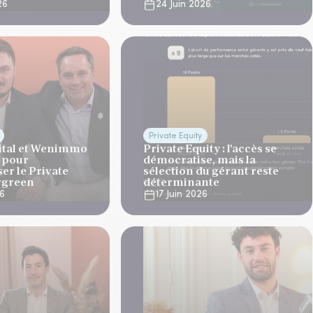
26
24 Juin 2026
Private Equity
ital et Wenimmo
Private Equity : l’accès se
t pour
démocratise, mais la
er le Private
sélection du gérant reste
rgreen
déterminante
26
17 Juin 2026