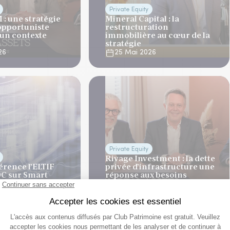
Private Equity
: une stratégie
Mineral Capital : la
opportuniste
restructuration
 un contexte
immobilière au cœur de la
stratégie
26
25 Mai 2026
Private Equity
Rivage Investment : la dette
érence l’ELTIF
privée d’infrastructure une
C sur Smart
réponse aux besoins
sets®
massifs de l’Europe
26
12 Mai 2026