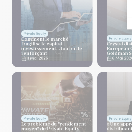
Private Equity
Comment le marché
Private Equity
fragilise le capital-
Crystal dis
investissement... tout en le
European C
renforçant
Goldman S
11 Mai 2026
6 Mai 202
Private Equity
Private Equity
Le problème du "rendement
« Une appr
moyen" du Private Equity
distribuan