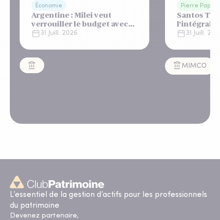
Économie
Pierre Papier
Argentine : Milei veut
Santos Tow
verrouiller le budget avec
l’intégralit
un "shutdown"
appartemen
31 Juill. 2026
31 Juill. 20
automatique, sous le
Lisbonne
regard bienveillant du FMI
MIMCO
L’essentiel de la gestion d’actifs pour les professionnels
du patrimoine
Devenez partenaire,