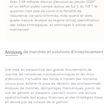
3
Avec
2 119 milliards d’euros d’encours en janvier 2026
4
et un
déficit public campé autour de 5,4 % du PIB
, la
question n’est plus de savoir si la fiscalité de
l’assurance-vie sera réformée, mais quand et dans
quelle mesure. Analyse du régime actuel, identification
des failles stratégiques, et arbitrages à activer dès
maintenant.
Analyses de marchés et solutions d'investissement
Voir plus
Une mise en perspective des grands mouvements de
marché, les tendances macroéconomiques et les choix
d’allocation, l'actualité des fonds, à travers des contenus
conçus pour éclairer la prise de décision des professionnels.
Analyses de marchés
, décryptages
thématiques
, points de
vue de gérants et d’experts viennent nourrir une lecture
opérationnelle des enjeux financiers et des stratégies mises
en œuvre par les acteurs de la gestion.