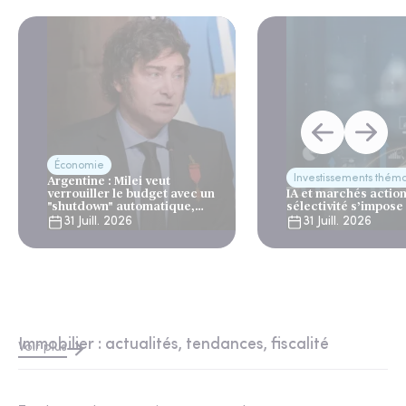
Économie
Investissements thém
Argentine : Milei veut
verrouiller le budget avec un
IA et marchés actions
"shutdown" automatique,
sélectivité s’impose
sous le regard bienveillant
31 Juill. 2026
31 Juill. 2026
du FMI
Immobilier : actualités, tendances, fiscalité
Voir plus