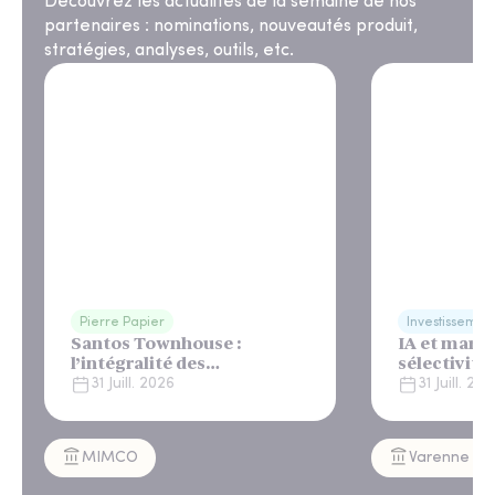
Découvrez les actualités de la semaine de nos
partenaires : nominations, nouveautés produit,
stratégies, analyses, outils, etc.
Pierre Papier
Investissemen
Santos Townhouse :
IA et march
l’intégralité des
sélectivité
appartements réservés à
31 Juill. 2026
31 Juill. 20
Lisbonne
MIMCO
Varenne Cap