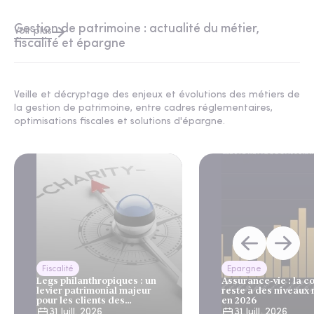
Gestion de patrimoine : actualité du métier,
Voir plus
fiscalité et épargne
Veille et décryptage des enjeux et évolutions des métiers de
la gestion de patrimoine, entre cadres réglementaires,
optimisations fiscales et solutions d'épargne.
Fiscalité
Epargne
Legs philanthropiques : un
Assurance-vie : la c
levier patrimonial majeur
reste à des niveaux
pour les clients des
en 2026
gestionnaires de patrimoine
31 Juill. 2026
31 Juill. 2026