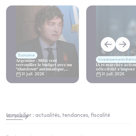
Économie
Investissements thém
Argentine : Milei veut
verrouiller le budget avec un
IA et marchés actions
"shutdown" automatique,
sélectivité s’impose
sous le regard bienveillant
31 Juill. 2026
31 Juill. 2026
du FMI
Immobilier : actualités, tendances, fiscalité
Voir plus