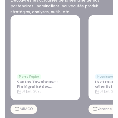
Découvrez les actualités de la semaine de nos
partenaires : nominations, nouveautés produit,
stratégies, analyses, outils, etc.
Pierre Papier
Investissemen
Santos Townhouse :
IA et march
l’intégralité des
sélectivité
appartements réservés à
31 Juill. 2026
31 Juill. 20
Lisbonne
MIMCO
Varenne Cap