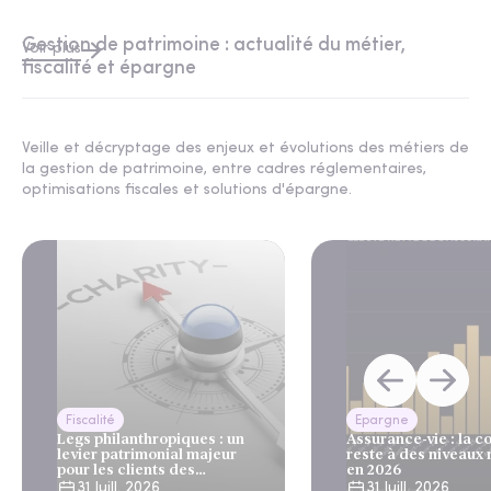
Gestion de patrimoine : actualité du métier,
Voir plus
fiscalité et épargne
Veille et décryptage des enjeux et évolutions des métiers de
la gestion de patrimoine, entre cadres réglementaires,
optimisations fiscales et solutions d'épargne.
Fiscalité
Epargne
Legs philanthropiques : un
Assurance-vie : la c
levier patrimonial majeur
reste à des niveaux
pour les clients des
en 2026
gestionnaires de patrimoine
31 Juill. 2026
31 Juill. 2026