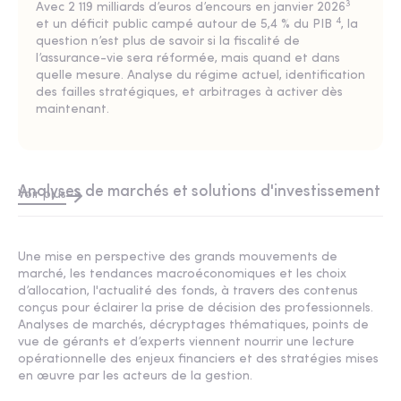
3
Avec
2 119 milliards d’euros d’encours en janvier 2026
4
et un
déficit public campé autour de 5,4 % du PIB
, la
question n’est plus de savoir si la fiscalité de
l’assurance-vie sera réformée, mais quand et dans
quelle mesure. Analyse du régime actuel, identification
des failles stratégiques, et arbitrages à activer dès
maintenant.
Analyses de marchés et solutions d'investissement
Voir plus
Une mise en perspective des grands mouvements de
marché, les tendances macroéconomiques et les choix
d’allocation, l'actualité des fonds, à travers des contenus
conçus pour éclairer la prise de décision des professionnels.
Analyses de marchés
, décryptages
thématiques
, points de
vue de gérants et d’experts viennent nourrir une lecture
opérationnelle des enjeux financiers et des stratégies mises
en œuvre par les acteurs de la gestion.