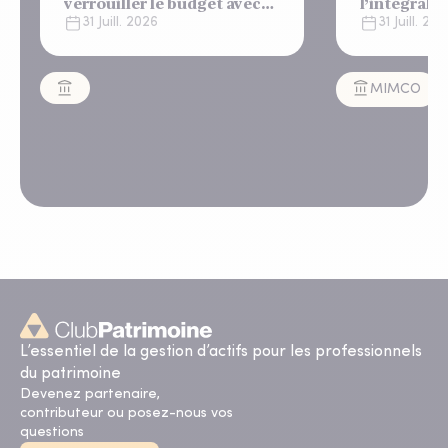
verrouiller le budget avec
l’intégralit
un "shutdown"
appartemen
31 Juill. 2026
31 Juill. 20
automatique, sous le
Lisbonne
regard bienveillant du FMI
MIMCO
L’essentiel de la gestion d’actifs pour les professionnels
du patrimoine
Devenez partenaire,
contributeur ou posez-nous vos
questions