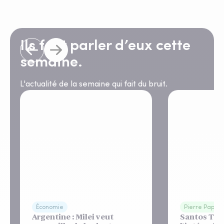
Ils font parler d’eux cette
semaine.
L'actualité de la semaine qui fait du bruit.
Économie
Pierre Papier
Argentine : Milei veut
Santos Tow