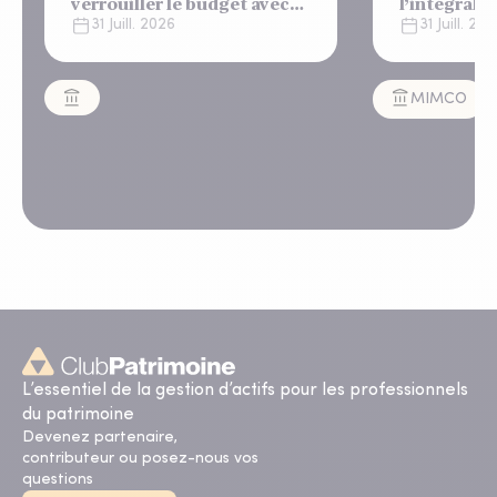
verrouiller le budget avec
l’intégralit
un "shutdown"
appartemen
31 Juill. 2026
31 Juill. 20
automatique, sous le
Lisbonne
regard bienveillant du FMI
MIMCO
L’essentiel de la gestion d’actifs pour les professionnels
du patrimoine
Devenez partenaire,
contributeur ou posez-nous vos
questions