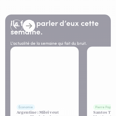
Ils font parler d’eux cette
semaine.
L'actualité de la semaine qui fait du bruit.
Économie
Pierre Papier
Argentine : Milei veut
Santos Tow