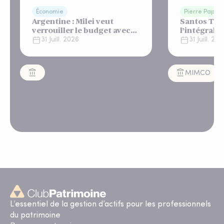
Économie
Pierre Papier
Argentine : Milei veut
Santos Tow
verrouiller le budget avec
l’intégralit
un "shutdown"
appartemen
31 Juill. 2026
31 Juill. 20
automatique, sous le
Lisbonne
regard bienveillant du FMI
MIMCO
L’essentiel de la gestion d’actifs pour les professionnels
du patrimoine