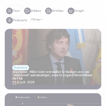
Tout
Vidéos
Articles
Graph
Filtrer
Podcasts
Économie
Argentine : Milei veut verrouiller le budget avec un
"shutdown" automatique, sous le regard bienveillant
du FMI
31 Juill. 2026