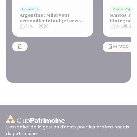
Économie
Pierre Papier
Argentine : Milei veut
Santos Tow
verrouiller le budget avec
l’intégralit
un "shutdown"
appartemen
31 Juill. 2026
31 Juill. 20
automatique, sous le
Lisbonne
regard bienveillant du FMI
MIMCO
L’essentiel de la gestion d’actifs pour les professionnels
du patrimoine